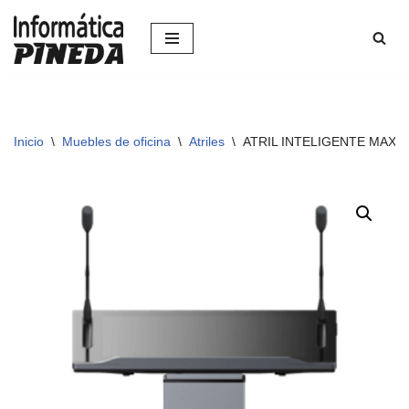
Saltar
al
contenido
Inicio
\
Muebles de oficina
\
Atriles
\
ATRIL INTELIGENTE MAX