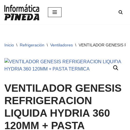
Saltar
al
contenido
Inicio
\
Refrigeración
\
Ventiladores
\
VENTILADOR GENESIS RE
VENTILADOR GENESIS
REFRIGERACION
LIQUIDA HYDRIA 360
120MM + PASTA