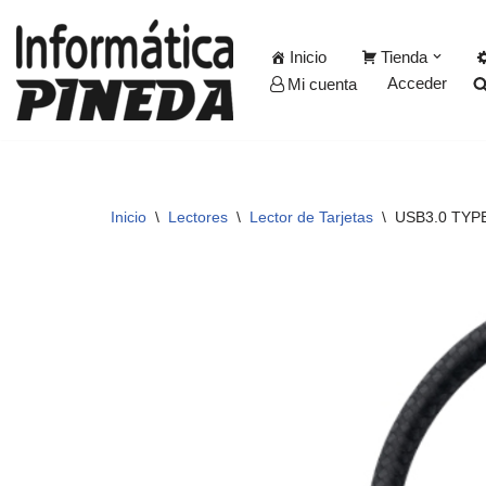
Inicio
Tienda
Saltar
Acceder
Mi cuenta
al
contenido
Inicio
\
Lectores
\
Lector de Tarjetas
\
USB3.0 TYP