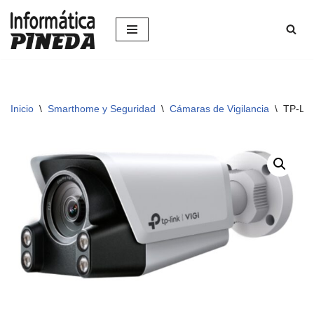
Saltar
al
contenido
Inicio
\
Smarthome y Seguridad
\
Cámaras de Vigilancia
\
TP-LI