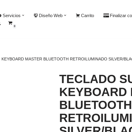
Servicios
Diseño Web
Carrito
Finalizar c
0
 KEYBOARD MASTER BLUETOOTH RETROILUMINADO SILVER/BLA
TECLADO S
KEYBOARD 
BLUETOOT
RETROILUM
SILVER/BLA