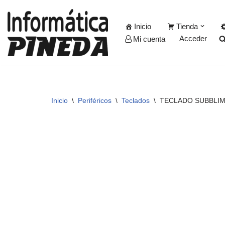
Inicio
Tienda
Saltar
Acceder
Mi cuenta
al
contenido
Inicio
\
Periféricos
\
Teclados
\
TECLADO SUBBLIM