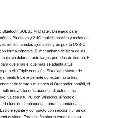
nado Bluetooth SUBBLIM Master. Diseñado para
rico, Bluetooth y 2.4G multidispositivo y teclas de
vas retroiluminadas ajustables y un puerto USB-C
il con forma cóncava. El mecanismo de tijera de las
abajo sin dolor durante largos períodos de tiempo. El
para que elijas el que más se adapta a tus
s para ello.Triple conexión. El teclado Master de
jamiento triple le permite conectar hasta tres
onectar de forma simultánea el Ordenador portátil, el
 multimedia*, tendrás accesos directos a tus
ativo, ya sea a tu PC con Windows, iPhone o
ivar la función de búsqueda, tomar instantáneas,
ivoEstilo elegante y compacto con sección numérica.
productividad. Este diseño ahorra espacio en su