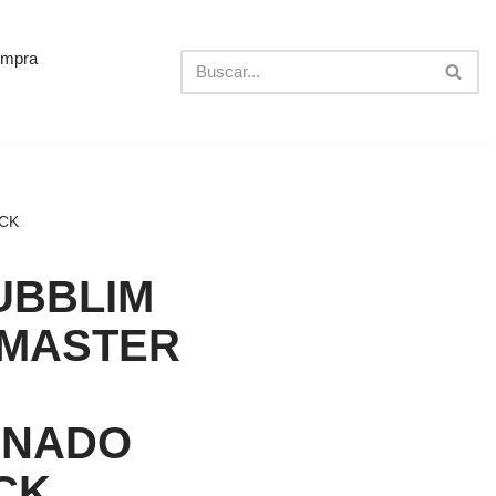
ompra
CK
UBBLIM
MASTER
H
INADO
CK