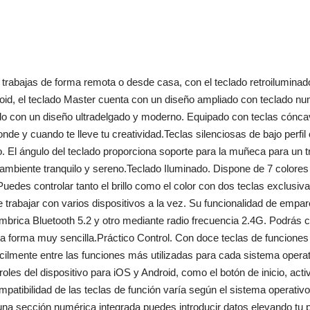
s trabajas de forma remota o desde casa, con el teclado retroilumi
d, el teclado Master cuenta con un diseño ampliado con teclado numé
do con un diseño ultradelgado y moderno. Equipado con teclas cónca
donde y cuando te lleve tu creatividad.Teclas silenciosas de bajo perf
 El ángulo del teclado proporciona soporte para la muñeca para un tr
mbiente tranquilo y sereno.Teclado Iluminado. Dispone de 7 colores 
uedes controlar tanto el brillo como el color con dos teclas exclusiva
 trabajar con varios dispositivos a la vez. Su funcionalidad de empare
ámbrica Bluetooth 5.2 y otro mediante radio frecuencia 2.4G. Podrás c
una forma muy sencilla.Práctico Control. Con doce teclas de funciones
ácilmente entre las funciones más utilizadas para cada sistema oper
roles del dispositivo para iOS y Android, como el botón de inicio, act
ompatibilidad de las teclas de función varía según el sistema operat
una sección numérica integrada puedes introducir datos elevando tu 