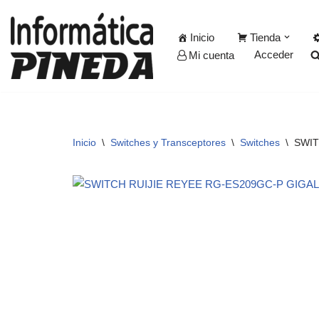
Inicio
Tienda
Saltar
Acceder
Mi cuenta
al
contenido
Inicio
\
Switches y Transceptores
\
Switches
\
SWIT