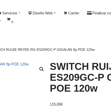
Servicios
Diseño Web
Carrito
Finalizar c
0
CH RUIJIE REYEE RG-ES209GC-P GIGALAN 9p POE 120w
SWITCH RUI
ES209GC-P 
POE 120w
115,00
€