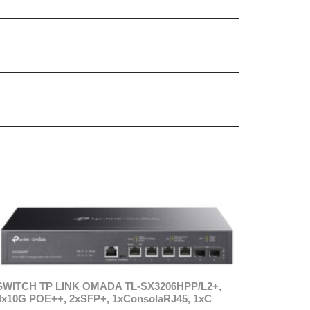
SWITCH TP LINK OMADA TL-SX3206HPP/L2+,
4x10G POE++, 2xSFP+, 1xConsolaRJ45, 1xC