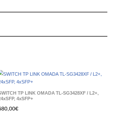
SWITCH TP LINK OMADA TL-SG3428XF / L2+,
24xSFP, 4xSFP+
680,00
€