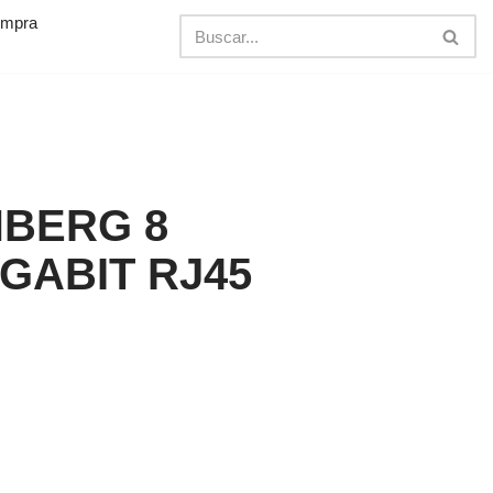
ompra
NBERG 8
GABIT RJ45