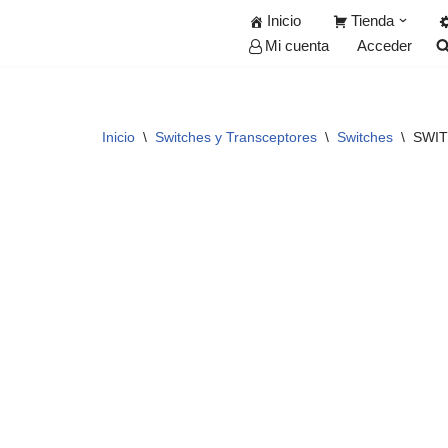
Inicio
Tienda
Acceder
Mi cuenta
Saltar
al
contenido
Inicio
\
Switches y Transceptores
\
Switches
\
SWIT