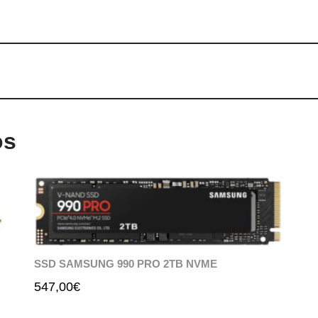
os
SSD SAMSUNG 990 PRO 2TB NVME
547,00
€