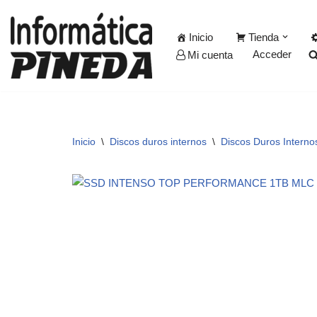
Inicio
Tienda
Saltar
Acceder
Mi cuenta
al
contenido
Inicio
\
Discos duros internos
\
Discos Duros Intern