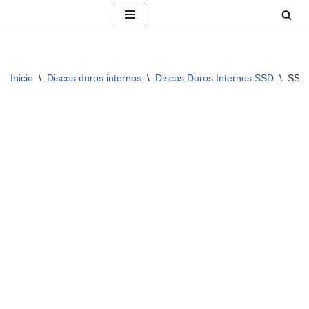
Saltar
al
contenido
Inicio
\
Discos duros internos
\
Discos Duros Internos SSD
\
SSD