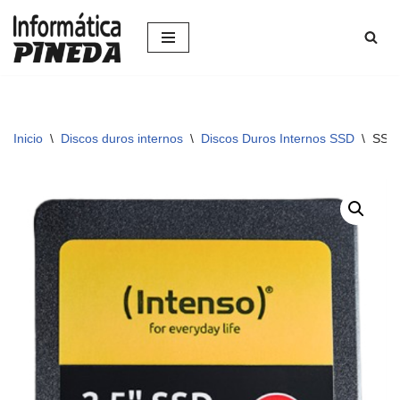
Saltar
al
contenido
Inicio
\
Discos duros internos
\
Discos Duros Internos SSD
\
SSD