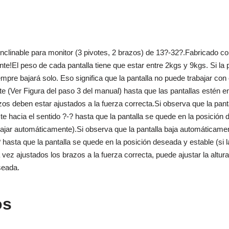
linable para monitor (3 pivotes, 2 brazos) de 13?-32?.Fabricado con 
e!El peso de cada pantalla tiene que estar entre 2kgs y 9kgs. Si la p
empre bajará solo. Eso significa que la pantalla no puede trabajar con 
ste (Ver Figura del paso 3 del manual) hasta que las pantallas estén e
os deben estar ajustados a la fuerza correcta.Si observa que la pant
uste hacia el sentido ?-? hasta que la pantalla se quede en la posición
 bajar automáticamente).Si observa que la pantalla baja automáticamen
+? hasta que la pantalla se quede en la posición deseada y estable (si 
vez ajustados los brazos a la fuerza correcta, puede ajustar la altur
seada.
os