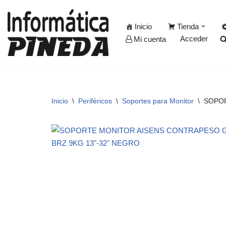
Inicio
Tienda
Saltar
Acceder
Mi cuenta
al
contenido
Inicio
\
Periféricos
\
Soportes para Monitor
\
SOPOR