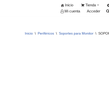
Inicio
Tienda
Acceder
Mi cuenta
Saltar
al
contenido
Inicio
\
Periféricos
\
Soportes para Monitor
\
SOPOR