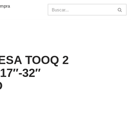
ompra
ESA TOOQ 2
17″-32″
O