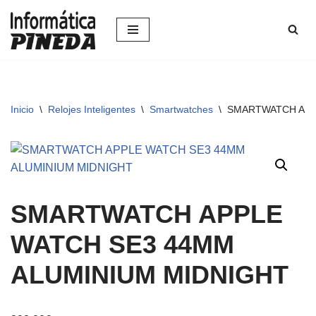
Saltar
al
contenido
Inicio
\
Relojes Inteligentes
\
Smartwatches
\
SMARTWATCH APP
SMARTWATCH APPLE
WATCH SE3 44MM
ALUMINIUM MIDNIGHT