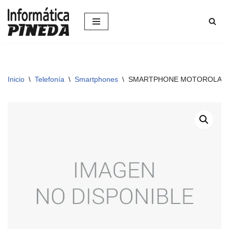
Saltar
al
contenido
Inicio
\
Telefonía
\
Smartphones
\
SMARTPHONE MOTOROLA MO