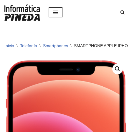
Saltar
al
contenido
Inicio
\
Telefonía
\
Smartphones
\
SMARTPHONE APPLE IPHONE 