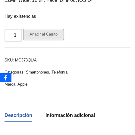
12MP Wide, 12MP, Face ID, IP68, iOS 14
Hay existencias
Añadir al Carrito
SKU:
MGJ73QL/A
Categorías:
Smartphones
,
Telefonía
Marca:
Apple
Descripción
Información adicional