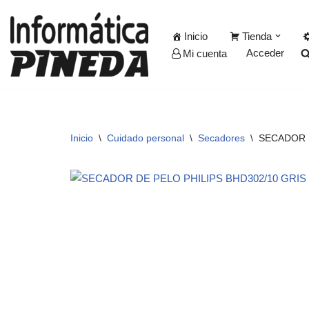
Inicio
Tienda
Saltar
Acceder
Mi cuenta
al
contenido
Inicio
\
Cuidado personal
\
Secadores
\
SECADOR 