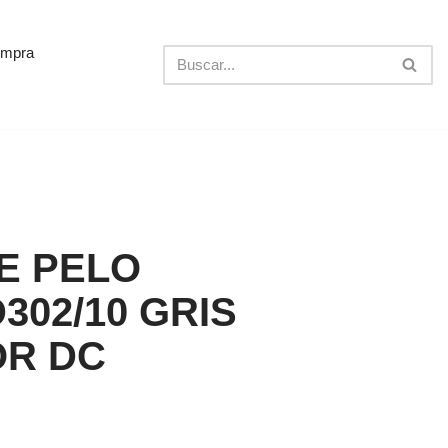
ompra
E PELO
302/10 GRIS
OR DC