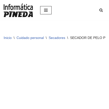
Saltar
al
contenido
Inicio
\
Cuidado personal
\
Secadores
\
SECADOR DE PELO PHI