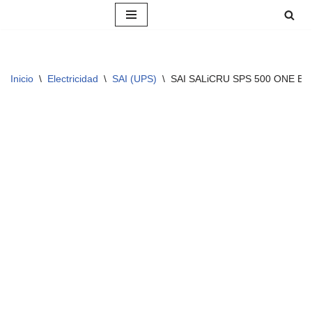
Saltar
al
contenido
Inicio
\
Electricidad
\
SAI (UPS)
\
SAI SALiCRU SPS 500 ONE BL 