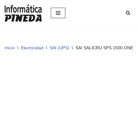
Saltar
al
contenido
Inicio
\
Electricidad
\
SAI (UPS)
\
SAI SALICRU SPS 1500 ONE I