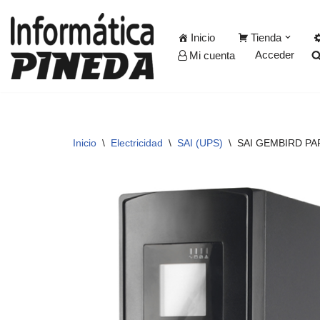
Inicio
Tienda
Saltar
Acceder
Mi cuenta
al
contenido
Inicio
\
Electricidad
\
SAI (UPS)
\
SAI GEMBIRD PA