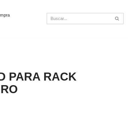
ompra
D PARA RACK
GRO