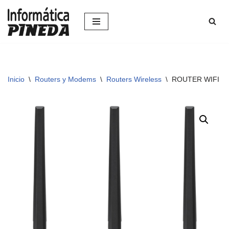
Saltar
al
contenido
Inicio
\
Routers y Modems
\
Routers Wireless
\
ROUTER WIFI 7