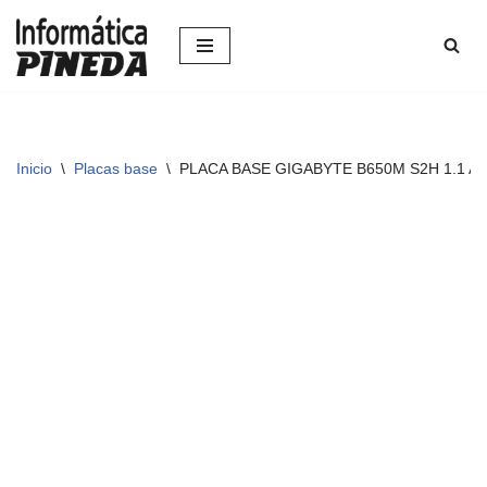
Saltar
al
contenido
Inicio
\
Placas base
\
PLACA BASE GIGABYTE B650M S2H 1.1 A