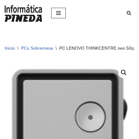
Saltar
al
contenido
Inicio
\
PCs Sobremesa
\
PC LENOVO THINKCENTRE neo 50q G