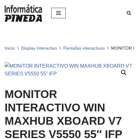
Saltar
al
contenido
Inicio
\
Display Interactivo
\
Pantallas interactivas
\
MONITOR INT
MONITOR
INTERACTIVO WIN
MAXHUB XBOARD V7
SERIES V5550 55″ IFP