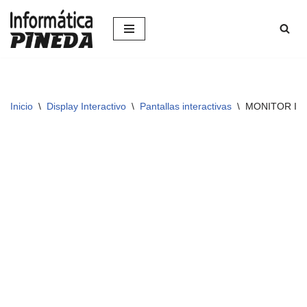
Saltar
al
contenido
Inicio
\
Display Interactivo
\
Pantallas interactivas
\
MONITOR IN