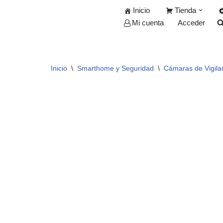
Inicio
Tienda
Acceder
Mi cuenta
Saltar
al
contenido
Inicio
\
Smarthome y Seguridad
\
Cámaras de Vigila