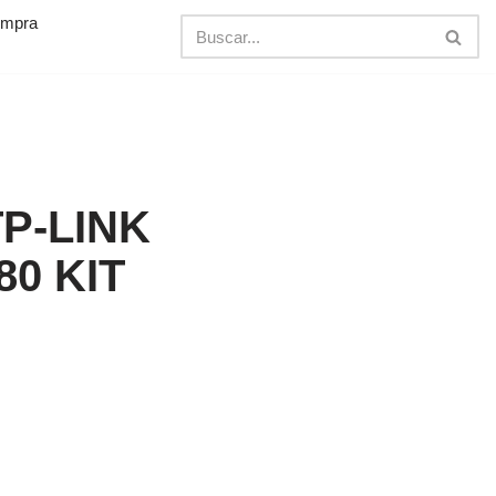
ompra
TP-LINK
0 KIT