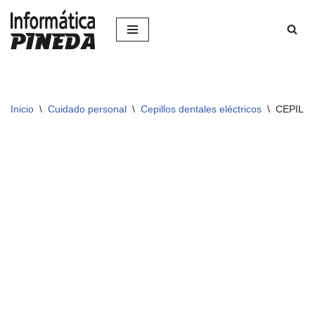
Saltar
al
contenido
Inicio
\
Cuidado personal
\
Cepillos dentales eléctricos
\
CEPILLO