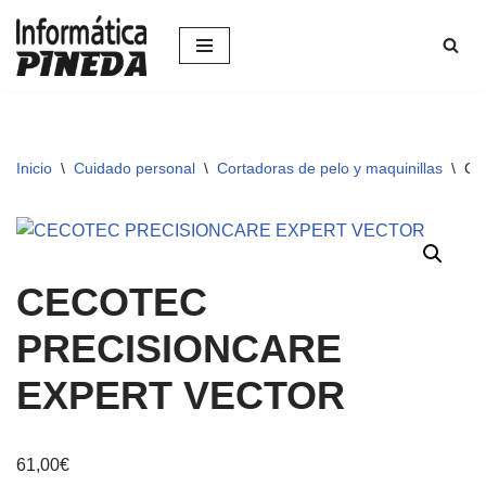
Saltar
al
contenido
Inicio
\
Cuidado personal
\
Cortadoras de pelo y maquinillas
\
CE
CECOTEC
PRECISIONCARE
EXPERT VECTOR
61,00
€