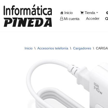
Inicio
Tienda
Saltar
Acceder
Mi cuenta
al
contenido
Inicio
\
Accesorios telefonía
\
Cargadores
\
CARGAD