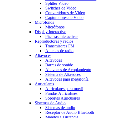
Splitter Vídeo
Switches de Video
Convertidores de Vídeo
Capturadores de Video
Micrófonos
Micrófonos
Display Interactivo
Pizarras interactivas
Reproductores y radios
Transmisores FM
Antenas de radio
Altavoces
Altavoces
Barras de sonido
Altavoces de Acoplamiento
Sistema de Altavoces
Altavoces para megafonía
Auriculares
Auriculares para movil
Fundas Auriculares
Soportes Auriculares
Sistemas de Audio
Sistemas de audio
Receptor de Audio Bluetooth
Mandos a Distancia