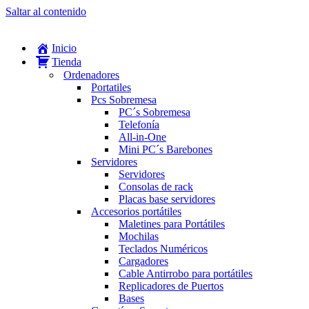
Saltar al contenido
Inicio
Tienda
Ordenadores
Portatiles
Pcs Sobremesa
PC´s Sobremesa
Telefonía
All-in-One
Mini PC´s Barebones
Servidores
Servidores
Consolas de rack
Placas base servidores
Accesorios portátiles
Maletines para Portátiles
Mochilas
Teclados Numéricos
Cargadores
Cable Antirrobo para portátiles
Replicadores de Puertos
Bases