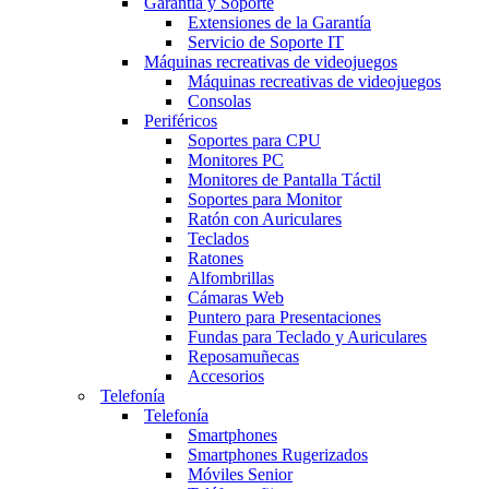
Garantía y Soporte
Extensiones de la Garantía
Servicio de Soporte IT
Máquinas recreativas de videojuegos
Máquinas recreativas de videojuegos
Consolas
Periféricos
Soportes para CPU
Monitores PC
Monitores de Pantalla Táctil
Soportes para Monitor
Ratón con Auriculares
Teclados
Ratones
Alfombrillas
Cámaras Web
Puntero para Presentaciones
Fundas para Teclado y Auriculares
Reposamuñecas
Accesorios
Telefonía
Telefonía
Smartphones
Smartphones Rugerizados
Móviles Senior