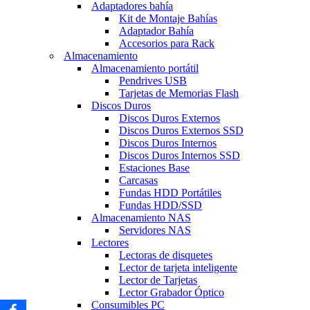
Adaptadores bahía
Kit de Montaje Bahías
Adaptador Bahía
Accesorios para Rack
Almacenamiento
Almacenamiento portátil
Pendrives USB
Tarjetas de Memorias Flash
Discos Duros
Discos Duros Externos
Discos Duros Externos SSD
Discos Duros Internos
Discos Duros Internos SSD
Estaciones Base
Carcasas
Fundas HDD Portátiles
Fundas HDD/SSD
Almacenamiento NAS
Servidores NAS
Lectores
Lectoras de disquetes
Lector de tarjeta inteligente
Lector de Tarjetas
Lector Grabador Óptico
Consumibles PC