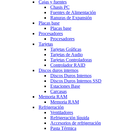
Cajas y fuentes
Chasis PC
Fuentes de Alimentación
Ranuras de Expansión
Placas base
Placas base
Procesadores
Procesadores
Tarjetas
Tarjetas Gráficas
Tarjetas de Audio
Tarjetas Controladoras
Controlador RAID
Discos duros internos
Discos Duros Internos
Discos Duros Internos SSD
Estaciones Base
Carcasas
Memoria RAM
Memoria RAM
Refrigeración
Ventiladores
Refrigeración líquida
Accesorios de refrigeración
Pasta Térmica