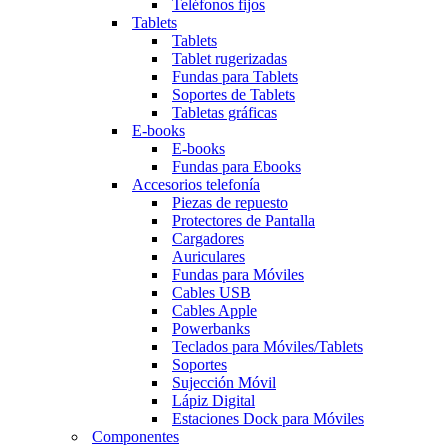
Teléfonos fijos
Tablets
Tablets
Tablet rugerizadas
Fundas para Tablets
Soportes de Tablets
Tabletas gráficas
E-books
E-books
Fundas para Ebooks
Accesorios telefonía
Piezas de repuesto
Protectores de Pantalla
Cargadores
Auriculares
Fundas para Móviles
Cables USB
Cables Apple
Powerbanks
Teclados para Móviles/Tablets
Soportes
Sujección Móvil
Lápiz Digital
Estaciones Dock para Móviles
Componentes