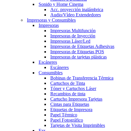
Sonido y Home Cinema
Acc. proyección inalámbrica
Audio/Vídeo Extendedores
Impresoras y Consumibles
Impresoras
Impresoras Multifunción
Impresoras de Inyección
Impresoras Láser/Led
Impresoras de Etiquetas Adhesivas
Impresoras de Etiquetas POS
Impresoras de tarjetas plásticas
Escáneres
Escáneres
Consumibles
Bobinas de Transferencia Térmica
Cartuchos de Tinta
Tóner y Cartuchos Láser
Recambios de tinta
Cartucho Impresora Tarjetas
Cintas para Etiquetas
Etiquetas de Impresora
Papel Térmico
Papel Fotográfico
Tarjetas de Visita Imprimibles
Fax