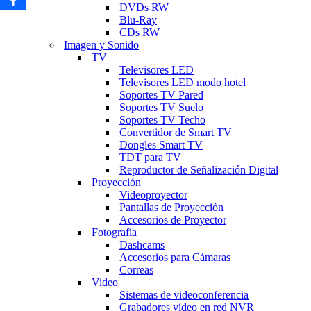
DVDs RW
Blu-Ray
CDs RW
Imagen y Sonido
TV
Televisores LED
Televisores LED modo hotel
Soportes TV Pared
Soportes TV Suelo
Soportes TV Techo
Convertidor de Smart TV
Dongles Smart TV
TDT para TV
Reproductor de Señalización Digital
Proyección
Videoproyector
Pantallas de Proyección
Accesorios de Proyector
Fotografía
Dashcams
Accesorios para Cámaras
Correas
Video
Sistemas de videoconferencia
Grabadores vídeo en red NVR