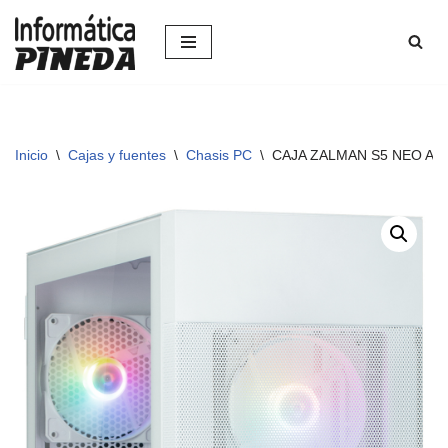
Saltar
al
contenido
Inicio
\
Cajas y fuentes
\
Chasis PC
\
CAJA ZALMAN S5 NEO AT