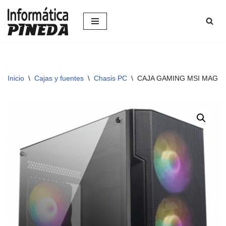
Saltar
al
contenido
Inicio
\
Cajas y fuentes
\
Chasis PC
\
CAJA GAMING MSI MAG 