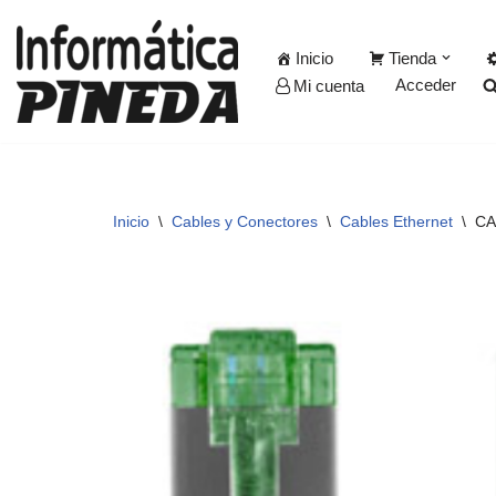
Inicio
Tienda
Saltar
Acceder
Mi cuenta
al
contenido
Inicio
\
Cables y Conectores
\
Cables Ethernet
\
CA