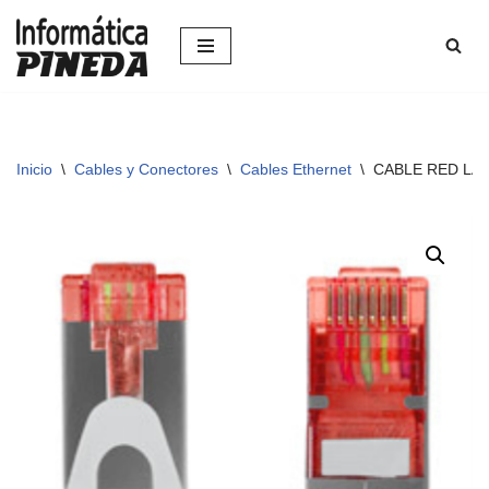
Saltar
al
contenido
Inicio
\
Cables y Conectores
\
Cables Ethernet
\
CABLE RED LAN