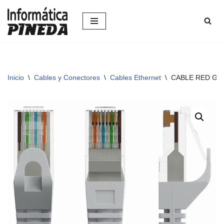
Saltar
al
contenido
Inicio
\
Cables y Conectores
\
Cables Ethernet
\
CABLE RED GE