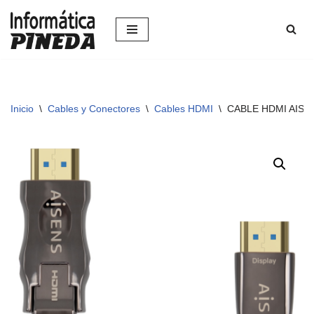
Saltar
al
contenido
Inicio
\
Cables y Conectores
\
Cables HDMI
\
CABLE HDMI AISE