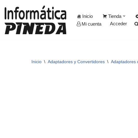
Inicio
Tienda
Saltar
Acceder
Mi cuenta
al
contenido
Inicio
\
Adaptadores y Convertidores
\
Adaptadores 