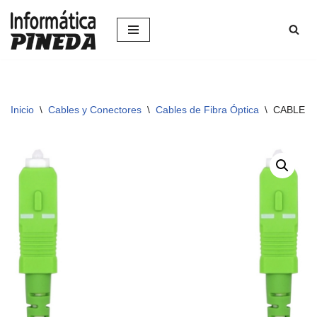
Saltar
al
contenido
Inicio
\
Cables y Conectores
\
Cables de Fibra Óptica
\
CABLE AI