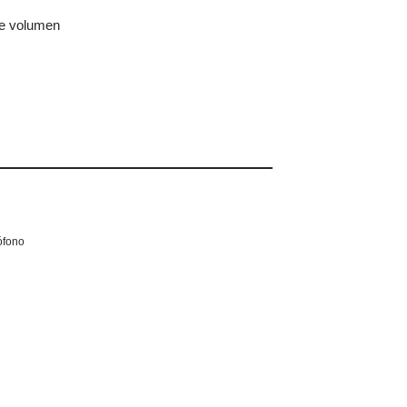
de volumen
ófono