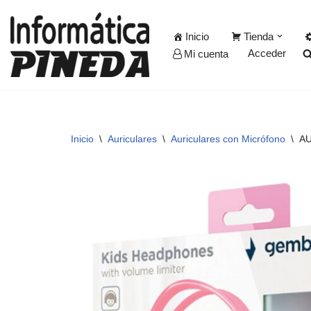
Inicio
Tienda
Saltar
Acceder
Mi cuenta
al
contenido
Inicio
\
Auriculares
\
Auriculares con Micrófono
\
AU