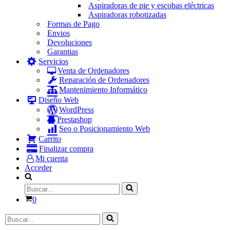
Aspiradoras de pie y escobas eléctricas
Aspiradoras robotizadas
Formas de Pago
Envios
Devoluciones
Garantias
Servicios
Venta de Ordenadores
Reparación de Ordenadores
Mantenimiento Informático
Diseño Web
WordPress
Prestashop
Seo o Posicionamiento Web
Carrito
Finalizar compra
Mi cuenta
Acceder
Buscar...
Carrito
0
Buscar...