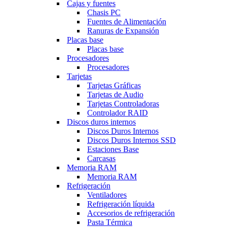
Cajas y fuentes
Chasis PC
Fuentes de Alimentación
Ranuras de Expansión
Placas base
Placas base
Procesadores
Procesadores
Tarjetas
Tarjetas Gráficas
Tarjetas de Audio
Tarjetas Controladoras
Controlador RAID
Discos duros internos
Discos Duros Internos
Discos Duros Internos SSD
Estaciones Base
Carcasas
Memoria RAM
Memoria RAM
Refrigeración
Ventiladores
Refrigeración líquida
Accesorios de refrigeración
Pasta Térmica