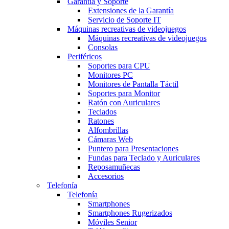
Garantía y Soporte
Extensiones de la Garantía
Servicio de Soporte IT
Máquinas recreativas de videojuegos
Máquinas recreativas de videojuegos
Consolas
Periféricos
Soportes para CPU
Monitores PC
Monitores de Pantalla Táctil
Soportes para Monitor
Ratón con Auriculares
Teclados
Ratones
Alfombrillas
Cámaras Web
Puntero para Presentaciones
Fundas para Teclado y Auriculares
Reposamuñecas
Accesorios
Telefonía
Telefonía
Smartphones
Smartphones Rugerizados
Móviles Senior