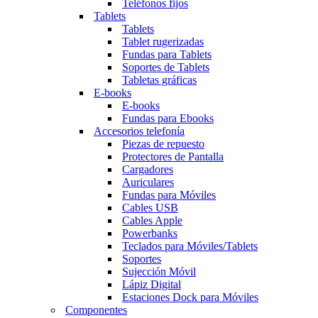
Teléfonos fijos
Tablets
Tablets
Tablet rugerizadas
Fundas para Tablets
Soportes de Tablets
Tabletas gráficas
E-books
E-books
Fundas para Ebooks
Accesorios telefonía
Piezas de repuesto
Protectores de Pantalla
Cargadores
Auriculares
Fundas para Móviles
Cables USB
Cables Apple
Powerbanks
Teclados para Móviles/Tablets
Soportes
Sujección Móvil
Lápiz Digital
Estaciones Dock para Móviles
Componentes