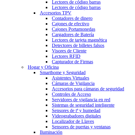
Lectores de código barras
Lectores de código barras
Accesorios TPV
Contadores de dinero
Cajones de efectivo
Cajones Portamonedas
Cargadores de Batería
Lectores de tarjeta magnética
Detectores de billetes falsos
Visores de Cliente
Lectores RFID
Capturador de Firmas
Hogar y Oficina
Smarthome y Seguridad
Asistentes Virtuales
Cámaras de Vigilancia
Accesorios para cámaras de seguridad
Controles de Acceso
Servidores de vigilancia en red
Sistemas de seguridad inteligente
Sensores de tª y humedad
Videograbadores digitales
Localizador de Llaves
Sensores de puertas y ventanas
Iluminación