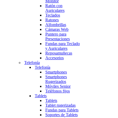
Monitor
Ratón con
Auriculares
Teclados
Ratones
Alfombrillas
Cámaras Web
Puntero para
Presentaciones
Fundas para Teclado
y Auriculares
Reposamuñecas
Accesorios
Telefonía
Telefonía
Smartphones
Smartphones
Rugerizados
Móviles Senior
Teléfonos fijos
Tablets
Tablets
Tablet rugerizadas
Fundas para Tablets
Soportes de Tablets