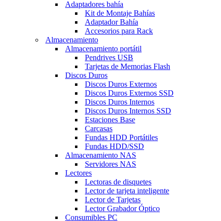
Adaptadores bahía
Kit de Montaje Bahías
Adaptador Bahía
Accesorios para Rack
Almacenamiento
Almacenamiento portátil
Pendrives USB
Tarjetas de Memorias Flash
Discos Duros
Discos Duros Externos
Discos Duros Externos SSD
Discos Duros Internos
Discos Duros Internos SSD
Estaciones Base
Carcasas
Fundas HDD Portátiles
Fundas HDD/SSD
Almacenamiento NAS
Servidores NAS
Lectores
Lectoras de disquetes
Lector de tarjeta inteligente
Lector de Tarjetas
Lector Grabador Óptico
Consumibles PC