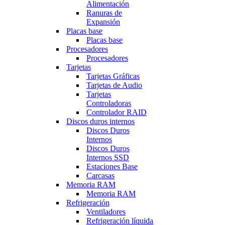
Alimentación
Ranuras de
Expansión
Placas base
Placas base
Procesadores
Procesadores
Tarjetas
Tarjetas Gráficas
Tarjetas de Audio
Tarjetas
Controladoras
Controlador RAID
Discos duros internos
Discos Duros
Internos
Discos Duros
Internos SSD
Estaciones Base
Carcasas
Memoria RAM
Memoria RAM
Refrigeración
Ventiladores
Refrigeración líquida