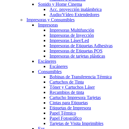
Sonido y Home Cinema
Acc. proyección inalámbrica
Audio/Vídeo Extendedores
Impresoras y Consumibles
Impresoras
Impresoras Multifunción
Impresoras de Inyección
Impresoras Láser/Led
Impresoras de Etiquetas Adhesivas
Impresoras de Etiquetas POS
Impresoras de tarjetas plásticas
Escáneres
Escáneres
Consumibles
Bobinas de Transferencia Térmica
Cartuchos de Tinta
Tóner y Cartuchos Láser
Recambios de tinta
Cartucho Impresora Tarjetas
Cintas para Etiquetas
Etiquetas de Impresora
Papel Térmico
Papel Fotográfico
Tarjetas de Visita Imprimibles
Fax