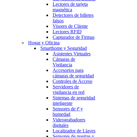
Lectores de tarjeta
magnética
Detectores de billetes
falsos
Visores de Cliente
Lectores RFID
Capturador de Firmas
Hogar y Oficina
Smarthome y Seguridad
Asistentes Virtuales
Cámaras de
Vigilancia
Accesorios para
cámaras de seguridad
Controles de Acceso
Servidores de
vigilancia en red
Sistemas de seguridad
inteligente
Sensores de tª y
humedad
Videograbadores
digitales
Localizador de Llaves
Sensores de puertas y