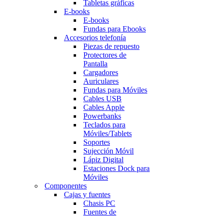
Tabletas gráficas
E-books
E-books
Fundas para Ebooks
Accesorios telefonía
Piezas de repuesto
Protectores de
Pantalla
Cargadores
Auriculares
Fundas para Móviles
Cables USB
Cables Apple
Powerbanks
Teclados para
Móviles/Tablets
Soportes
Sujección Móvil
Lápiz Digital
Estaciones Dock para
Móviles
Componentes
Cajas y fuentes
Chasis PC
Fuentes de