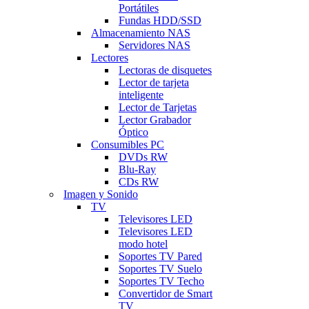
Portátiles
Fundas HDD/SSD
Almacenamiento NAS
Servidores NAS
Lectores
Lectoras de disquetes
Lector de tarjeta
inteligente
Lector de Tarjetas
Lector Grabador
Óptico
Consumibles PC
DVDs RW
Blu-Ray
CDs RW
Imagen y Sonido
TV
Televisores LED
Televisores LED
modo hotel
Soportes TV Pared
Soportes TV Suelo
Soportes TV Techo
Convertidor de Smart
TV