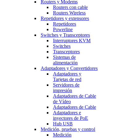
Routers y Modems
Routers con cable
Routers Wireless
Repetidores y extensores
Repetidores
Powerline
Switches y Transceptores
Interruptores KVM
Switches
Transceptores
Sistemas de
alimentación
Adaptadores y Convertidores
Adaptadores y
Tarjetas de red
Servidores de
impresión
Adaptadores de Cable
de Vídeo
Adaptadores de Cable
Adaptadores e
inyectores de PoE
Hub USB
Medición, pruebas y control
Medición