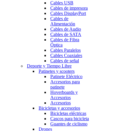
Cables USB
Cables de impresora
Cables DisplayPort
Cables de
Alimentación
Cables de Audio
Cables de SATA
Cables de Fibra
Óptica
Cables Paralelos
Cables Coaxiales
Cables de señal
Deporte y Tiempo Libre
Patinetes y scooters
Patinete Eléctrico
Accesorios para
patinete
Hoverboards y
Accesorios
Accesorios
Bicicletas y accesorios
Bicicletas eléctricas
Cascos para bicicleta
Guantes de ciclismo
Drones