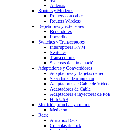
4G
Antenas
Routers y Modems
Routers con cable
Routers Wireless
Repetidores y extensores
Repetidores
Powerline
Switches y Transceptores
Interruptores KVM
Switches
Transceptores
Sistemas de alimentación
Adaptadores y Convertidores
Adaptadores y Tarjetas de red
Servidores de impresión
Adaptadores de Cable de Vídeo
Adaptadores de Cable
Adaptadores e inyectores de PoE
Hub USB
Medición, pruebas y control
Medición
Rack
Armarios Rack
Consolas de rack