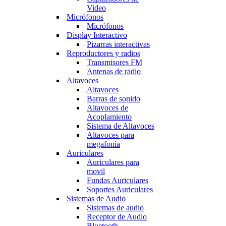
Video
Micrófonos
Micrófonos
Display Interactivo
Pizarras interactivas
Reproductores y radios
Transmisores FM
Antenas de radio
Altavoces
Altavoces
Barras de sonido
Altavoces de
Acoplamiento
Sistema de Altavoces
Altavoces para
megafonía
Auriculares
Auriculares para
movil
Fundas Auriculares
Soportes Auriculares
Sistemas de Audio
Sistemas de audio
Receptor de Audio
Bluetooth