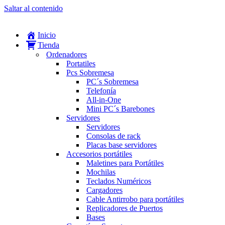
Saltar al contenido
Inicio
Tienda
Ordenadores
Portatiles
Pcs Sobremesa
PC´s Sobremesa
Telefonía
All-in-One
Mini PC´s Barebones
Servidores
Servidores
Consolas de rack
Placas base servidores
Accesorios portátiles
Maletines para Portátiles
Mochilas
Teclados Numéricos
Cargadores
Cable Antirrobo para portátiles
Replicadores de Puertos
Bases