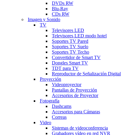
DVDs RW
Blu-Ray
CDs RW
Imagen y Sonido
TV
Televisores LED
Televisores LED modo hotel
Soportes TV Pared
Soportes TV Suelo
Soportes TV Techo
Convertidor de Smart TV
Dongles Smart TV
TDT para TV
Reproductor de Señalización Digital
Proyección
Videoproyector
Pantallas de Proyección
Accesorios de Proyector
Fotografía
Dashcams
Accesorios para Cámaras
Correas
Video
Sistemas de videoconferencia
Grabadores vídeo en red NVR