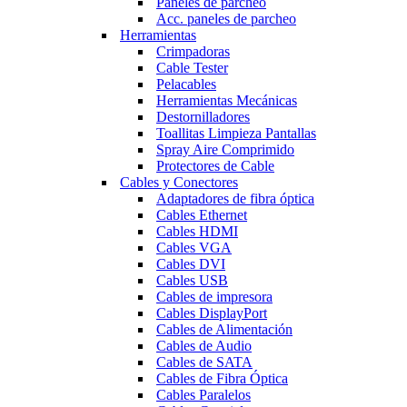
Paneles de parcheo
Acc. paneles de parcheo
Herramientas
Crimpadoras
Cable Tester
Pelacables
Herramientas Mecánicas
Destornilladores
Toallitas Limpieza Pantallas
Spray Aire Comprimido
Protectores de Cable
Cables y Conectores
Adaptadores de fibra óptica
Cables Ethernet
Cables HDMI
Cables VGA
Cables DVI
Cables USB
Cables de impresora
Cables DisplayPort
Cables de Alimentación
Cables de Audio
Cables de SATA
Cables de Fibra Óptica
Cables Paralelos