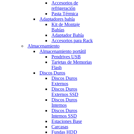
Accesorios de
refrigeración
Pasta Térmica
Adaptadores bahía
Kit de Montaje
Bahías
Adaptador Bahía
Accesorios para Rack
Almacenamiento
Almacenamiento portátil
Pendrives USB
Tarjetas de Memorias
Flash
Discos Duros
Discos Duros
Externos
Discos Duros
Externos SSD
Discos Duros
Internos
Discos Duros
Internos SSD
Estaciones Base
Carcasas
Fundas HDD