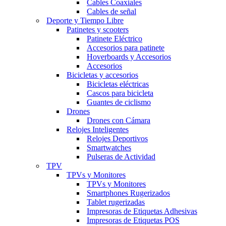
Cables Coaxiales
Cables de señal
Deporte y Tiempo Libre
Patinetes y scooters
Patinete Eléctrico
Accesorios para patinete
Hoverboards y Accesorios
Accesorios
Bicicletas y accesorios
Bicicletas eléctricas
Cascos para bicicleta
Guantes de ciclismo
Drones
Drones con Cámara
Relojes Inteligentes
Relojes Deportivos
Smartwatches
Pulseras de Actividad
TPV
TPVs y Monitores
TPVs y Monitores
Smartphones Rugerizados
Tablet rugerizadas
Impresoras de Etiquetas Adhesivas
Impresoras de Etiquetas POS