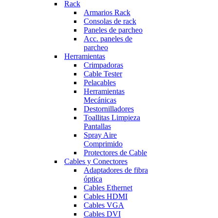
Rack
Armarios Rack
Consolas de rack
Paneles de parcheo
Acc. paneles de
parcheo
Herramientas
Crimpadoras
Cable Tester
Pelacables
Herramientas
Mecánicas
Destornilladores
Toallitas Limpieza
Pantallas
Spray Aire
Comprimido
Protectores de Cable
Cables y Conectores
Adaptadores de fibra
óptica
Cables Ethernet
Cables HDMI
Cables VGA
Cables DVI