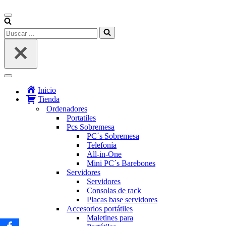
Menú
de
Buscar...
navegación
Menú
de
Inicio
navegación
Tienda
Ordenadores
Portatiles
Pcs Sobremesa
PC´s Sobremesa
Telefonía
All-in-One
Mini PC´s Barebones
Servidores
Servidores
Consolas de rack
Placas base servidores
Accesorios portátiles
Maletines para