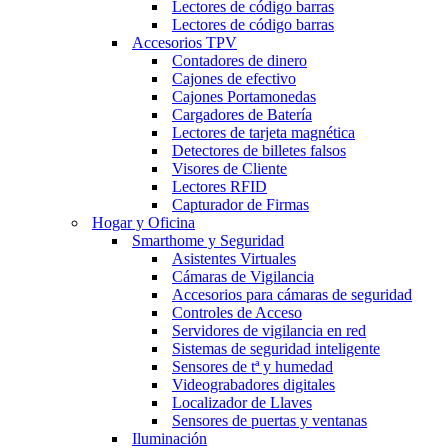
Lectores de código barras
Lectores de código barras
Accesorios TPV
Contadores de dinero
Cajones de efectivo
Cajones Portamonedas
Cargadores de Batería
Lectores de tarjeta magnética
Detectores de billetes falsos
Visores de Cliente
Lectores RFID
Capturador de Firmas
Hogar y Oficina
Smarthome y Seguridad
Asistentes Virtuales
Cámaras de Vigilancia
Accesorios para cámaras de seguridad
Controles de Acceso
Servidores de vigilancia en red
Sistemas de seguridad inteligente
Sensores de tª y humedad
Videograbadores digitales
Localizador de Llaves
Sensores de puertas y ventanas
Iluminación