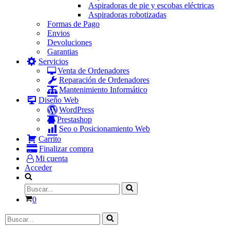
Aspiradoras de pie y escobas eléctricas
Aspiradoras robotizadas
Formas de Pago
Envios
Devoluciones
Garantias
Servicios
Venta de Ordenadores
Reparación de Ordenadores
Mantenimiento Informático
Diseño Web
WordPress
Prestashop
Seo o Posicionamiento Web
Carrito
Finalizar compra
Mi cuenta
Acceder
Buscar...
Carrito
0
Buscar...