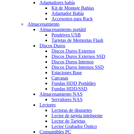
Adaptadores bahía
Kit de Montaje Bahías
Adaptador Bahía
Accesorios para Rack
Almacenamiento
Almacenamiento portátil
Pendrives USB
Tarjetas de Memorias Flash
Discos Duros
Discos Duros Externos
Discos Duros Externos SSD
Discos Duros Internos
Discos Duros Internos SSD
Estaciones Base
Carcasas
Fundas HDD Portátiles
Fundas HDD/SSD
Almacenamiento NAS
Servidores NAS
Lectores
Lectoras de disquetes
Lector de tarjeta inteligente
Lector de Tarjetas
Lector Grabador Óptico
Consumibles PC