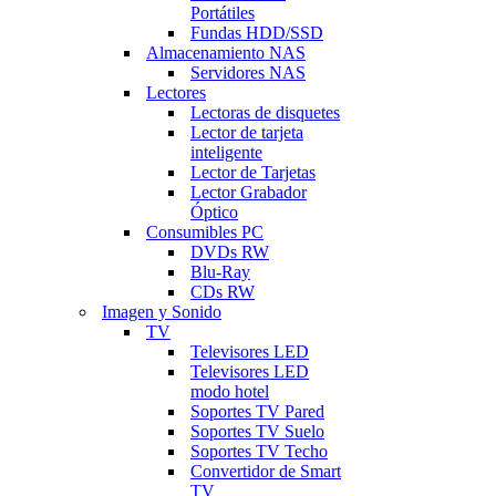
Portátiles
Fundas HDD/SSD
Almacenamiento NAS
Servidores NAS
Lectores
Lectoras de disquetes
Lector de tarjeta
inteligente
Lector de Tarjetas
Lector Grabador
Óptico
Consumibles PC
DVDs RW
Blu-Ray
CDs RW
Imagen y Sonido
TV
Televisores LED
Televisores LED
modo hotel
Soportes TV Pared
Soportes TV Suelo
Soportes TV Techo
Convertidor de Smart
TV