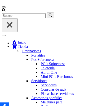
Menú
de
Buscar...
navegación
Menú
de
Inicio
navegación
Tienda
Ordenadores
Portatiles
Pcs Sobremesa
PC´s Sobremesa
Telefonía
All-in-One
Mini PC´s Barebones
Servidores
Servidores
Consolas de rack
Placas base servidores
Accesorios portátiles
Maletines para