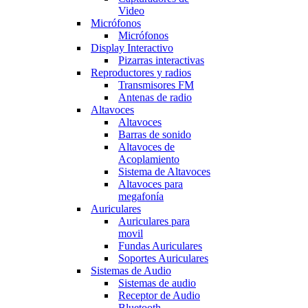
Video
Micrófonos
Micrófonos
Display Interactivo
Pizarras interactivas
Reproductores y radios
Transmisores FM
Antenas de radio
Altavoces
Altavoces
Barras de sonido
Altavoces de
Acoplamiento
Sistema de Altavoces
Altavoces para
megafonía
Auriculares
Auriculares para
movil
Fundas Auriculares
Soportes Auriculares
Sistemas de Audio
Sistemas de audio
Receptor de Audio
Bluetooth