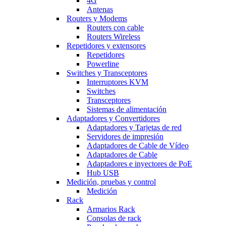
4G
Antenas
Routers y Modems
Routers con cable
Routers Wireless
Repetidores y extensores
Repetidores
Powerline
Switches y Transceptores
Interruptores KVM
Switches
Transceptores
Sistemas de alimentación
Adaptadores y Convertidores
Adaptadores y Tarjetas de red
Servidores de impresión
Adaptadores de Cable de Vídeo
Adaptadores de Cable
Adaptadores e inyectores de PoE
Hub USB
Medición, pruebas y control
Medición
Rack
Armarios Rack
Consolas de rack