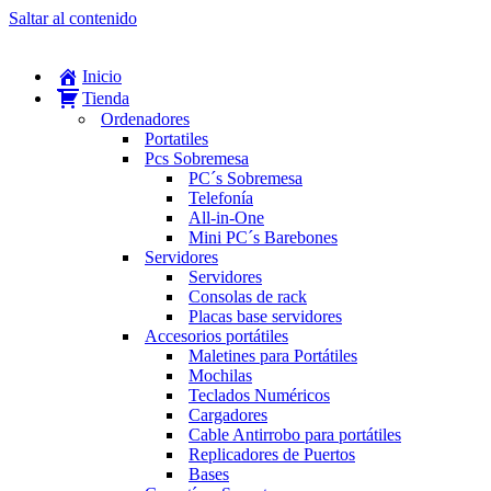
Saltar al contenido
Inicio
Tienda
Ordenadores
Portatiles
Pcs Sobremesa
PC´s Sobremesa
Telefonía
All-in-One
Mini PC´s Barebones
Servidores
Servidores
Consolas de rack
Placas base servidores
Accesorios portátiles
Maletines para Portátiles
Mochilas
Teclados Numéricos
Cargadores
Cable Antirrobo para portátiles
Replicadores de Puertos
Bases