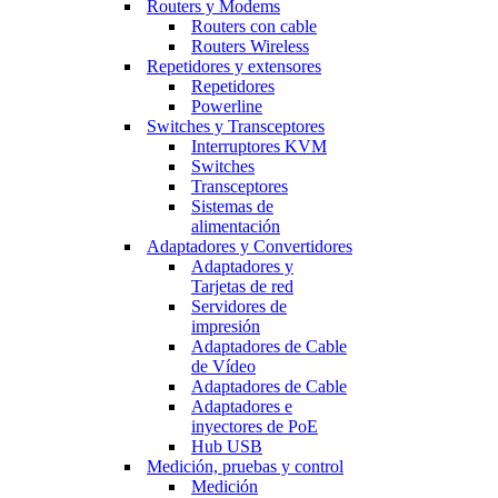
Routers y Modems
Routers con cable
Routers Wireless
Repetidores y extensores
Repetidores
Powerline
Switches y Transceptores
Interruptores KVM
Switches
Transceptores
Sistemas de
alimentación
Adaptadores y Convertidores
Adaptadores y
Tarjetas de red
Servidores de
impresión
Adaptadores de Cable
de Vídeo
Adaptadores de Cable
Adaptadores e
inyectores de PoE
Hub USB
Medición, pruebas y control
Medición