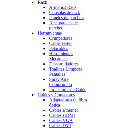
Rack
Armarios Rack
Consolas de rack
Paneles de parcheo
Acc. paneles de
parcheo
Herramientas
Crimpadoras
Cable Tester
Pelacables
Herramientas
Mecánicas
Destornilladores
Toallitas Limpieza
Pantallas
Spray Aire
Comprimido
Protectores de Cable
Cables y Conectores
Adaptadores de fibra
óptica
Cables Ethernet
Cables HDMI
Cables VGA
Cables DVI