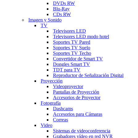
DVDs RW
Blu-Ray
CDs RW
Imagen y Sonido
TV
Televisores LED
Televisores LED modo hotel
Soportes TV Pared
Soportes TV Suelo
Soportes TV Techo
Convertidor de Smart TV
Dongles Smart TV
TDT para TV
Reproductor de Señalización Digital
Proyección
Videoproyector
Pantallas de Proyección
Accesorios de Proyector
Fotografía
Dashcams
Accesorios para Cámaras
Correas
Video
Sistemas de videoconferencia
Grabadores vídeo en red NVR