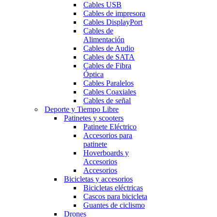
Cables USB
Cables de impresora
Cables DisplayPort
Cables de
Alimentación
Cables de Audio
Cables de SATA
Cables de Fibra
Óptica
Cables Paralelos
Cables Coaxiales
Cables de señal
Deporte y Tiempo Libre
Patinetes y scooters
Patinete Eléctrico
Accesorios para
patinete
Hoverboards y
Accesorios
Accesorios
Bicicletas y accesorios
Bicicletas eléctricas
Cascos para bicicleta
Guantes de ciclismo
Drones