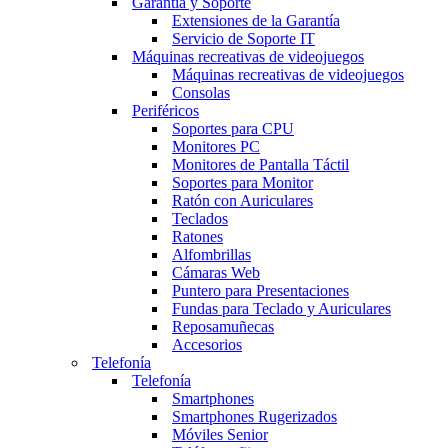
Garantía y Soporte
Extensiones de la Garantía
Servicio de Soporte IT
Máquinas recreativas de videojuegos
Máquinas recreativas de videojuegos
Consolas
Periféricos
Soportes para CPU
Monitores PC
Monitores de Pantalla Táctil
Soportes para Monitor
Ratón con Auriculares
Teclados
Ratones
Alfombrillas
Cámaras Web
Puntero para Presentaciones
Fundas para Teclado y Auriculares
Reposamuñecas
Accesorios
Telefonía
Telefonía
Smartphones
Smartphones Rugerizados
Móviles Senior