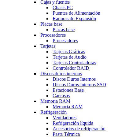
Cajas y fuentes
Chasis PC
Fuentes de Alimentación
Ranuras de Expansión
Placas base
Placas base
Procesadores
Procesadores
Tarjetas
Tarjetas Gráficas
Tarjetas de Audio
Tarjetas Controladoras
Controlador RAID
Discos duros internos
Discos Duros Internos
Discos Duros Internos SSD
Estaciones Base
Carcasas
Memoria RAM
Memoria RAM
Refrigeración
Ventiladores
Refrigeración líquida
Accesorios de refrigeración
Pasta Térmica