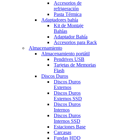
Accesorios de
refrigeración
Pasta Térmica
Adaptadores bahía
Kit de Montaje
Bahías
Adaptador Bahía
Accesorios para Rack
Almacenamiento
Almacenamiento portátil
Pendrives USB
Tarjetas de Memorias
Flash
Discos Duros
Discos Duros
Externos
Discos Duros
Externos SSD
Discos Duros
Internos
Discos Duros
Internos SSD
Estaciones Base
Carcasas
Fundas HDD