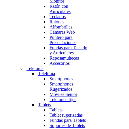
Monitor
Ratón con
Auriculares
Teclados
Ratones
Alfombrillas
Cámaras Web
Puntero para
Presentaciones
Fundas para Teclado
y Auriculares
Reposamuñecas
Accesorios
Telefonía
Telefonía
Smartphones
Smartphones
Rugerizados
Móviles Senior
Teléfonos fijos
Tablets
Tablets
Tablet rugerizadas
Fundas para Tablets
Soportes de Tablets