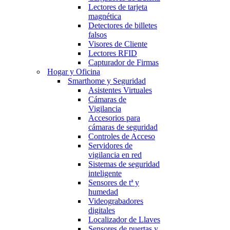
Lectores de tarjeta
magnética
Detectores de billetes
falsos
Visores de Cliente
Lectores RFID
Capturador de Firmas
Hogar y Oficina
Smarthome y Seguridad
Asistentes Virtuales
Cámaras de
Vigilancia
Accesorios para
cámaras de seguridad
Controles de Acceso
Servidores de
vigilancia en red
Sistemas de seguridad
inteligente
Sensores de tª y
humedad
Videograbadores
digitales
Localizador de Llaves
Sensores de puertas y