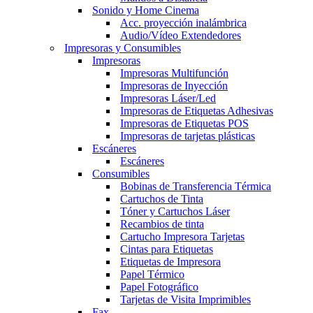
Sonido y Home Cinema
Acc. proyección inalámbrica
Audio/Vídeo Extendedores
Impresoras y Consumibles
Impresoras
Impresoras Multifunción
Impresoras de Inyección
Impresoras Láser/Led
Impresoras de Etiquetas Adhesivas
Impresoras de Etiquetas POS
Impresoras de tarjetas plásticas
Escáneres
Escáneres
Consumibles
Bobinas de Transferencia Térmica
Cartuchos de Tinta
Tóner y Cartuchos Láser
Recambios de tinta
Cartucho Impresora Tarjetas
Cintas para Etiquetas
Etiquetas de Impresora
Papel Térmico
Papel Fotográfico
Tarjetas de Visita Imprimibles
Fax