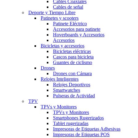
Cables Coaxiales
Cables de señal
Deporte y Tiempo Libre
Patinetes y scooters
Patinete Eléctrico
Accesorios para patinete
Hoverboards y Accesorios
Accesorios
Bicicletas y accesorios
Bicicletas eléctricas
Cascos para bicicleta
Guantes de ciclismo
Drones
Drones con Cámara
Relojes Inteligentes
Relojes Deportivos
Smartwatches
Pulseras de Actividad
TPV
TPVs y Monitores
TPVs y Monitores
Smartphones Rugerizados
Tablet rugerizadas
Impresoras de Etiquetas Adhesivas
Impresoras de Etiquetas POS