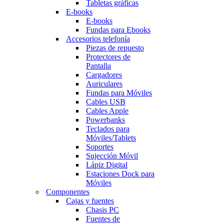
Tabletas gráficas
E-books
E-books
Fundas para Ebooks
Accesorios telefonía
Piezas de repuesto
Protectores de
Pantalla
Cargadores
Auriculares
Fundas para Móviles
Cables USB
Cables Apple
Powerbanks
Teclados para
Móviles/Tablets
Soportes
Sujección Móvil
Lápiz Digital
Estaciones Dock para
Móviles
Componentes
Cajas y fuentes
Chasis PC
Fuentes de