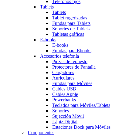
Teléfonos fijos
Tablets
Tablets
Tablet rugerizadas
Fundas para Tablets
Soportes de Tablets
Tabletas gráficas
E-books
E-books
Fundas para Ebooks
Accesorios telefonía
Piezas de repuesto
Protectores de Pantalla
Cargadores
Auriculares
Fundas para Móviles
Cables USB
Cables Apple
Powerbanks
Teclados para Móviles/Tablets
Soportes
Sujección Móvil
Lápiz Digital
Estaciones Dock para Móviles
Componentes