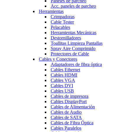
Paneles de parcheo
Acc. paneles de parcheo
Herramientas
Crimpadoras
Cable Tester
Pelacables
Herramientas Mecánicas
Destornilladores
Toallitas Limpieza Pantallas
Spray Aire Comprimido
Protectores de Cable
Cables y Conectores
Adaptadores de fibra óptica
Cables Ethernet
Cables HDMI
Cables VGA
Cables DVI
Cables USB
Cables de impresora
Cables DisplayPort
Cables de Alimentación
Cables de Audio
Cables de SATA
Cables de Fibra Óptica
Cables Paralelos