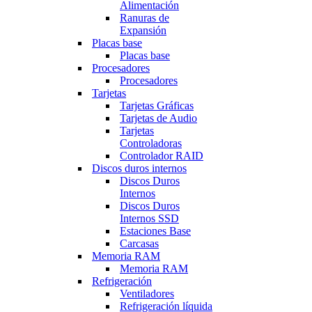
Alimentación
Ranuras de
Expansión
Placas base
Placas base
Procesadores
Procesadores
Tarjetas
Tarjetas Gráficas
Tarjetas de Audio
Tarjetas
Controladoras
Controlador RAID
Discos duros internos
Discos Duros
Internos
Discos Duros
Internos SSD
Estaciones Base
Carcasas
Memoria RAM
Memoria RAM
Refrigeración
Ventiladores
Refrigeración líquida