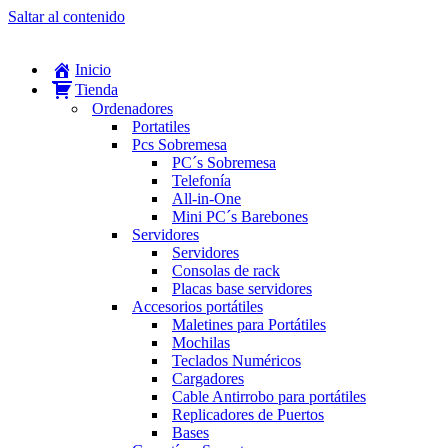
Saltar al contenido
Inicio
Tienda
Ordenadores
Portatiles
Pcs Sobremesa
PC´s Sobremesa
Telefonía
All-in-One
Mini PC´s Barebones
Servidores
Servidores
Consolas de rack
Placas base servidores
Accesorios portátiles
Maletines para Portátiles
Mochilas
Teclados Numéricos
Cargadores
Cable Antirrobo para portátiles
Replicadores de Puertos
Bases