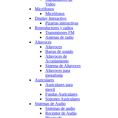
Video
Micrófonos
Micrófonos
Display Interactivo
Pizarras interactivas
Reproductores y radios
Transmisores FM
Antenas de radio
Altavoces
Altavoces
Barras de sonido
Altavoces de
Acoplamiento
Sistema de Altavoces
Altavoces para
megafonía
Auriculares
Auriculares para
movil
Fundas Auriculares
Soportes Auriculares
Sistemas de Audio
Sistemas de audio
Receptor de Audio
Bluetooth