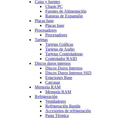
Cajas y fuentes
Chasis PC
Fuentes de Alimentación
Ranuras de Expansión
Placas base
Placas base
Procesadores
Procesadores
Tarjetas
Tarjetas Gráficas
Tarjetas de Audio
Tarjetas Controladoras
Controlador RAID
Discos duros internos
Discos Duros Internos
Discos Duros Internos SSD
Estaciones Base
Carcasas
Memoria RAM
Memoria RAM
Refrigeración
Ventiladores
Refrigeración líquida
Accesorios de refrigeración
Pasta Térmica