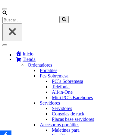
Menú
de
Buscar...
navegación
Menú
de
Inicio
navegación
Tienda
Ordenadores
Portatiles
Pcs Sobremesa
PC´s Sobremesa
Telefonía
All-in-One
Mini PC´s Barebones
Servidores
Servidores
Consolas de rack
Placas base servidores
Accesorios portátiles
Maletines para