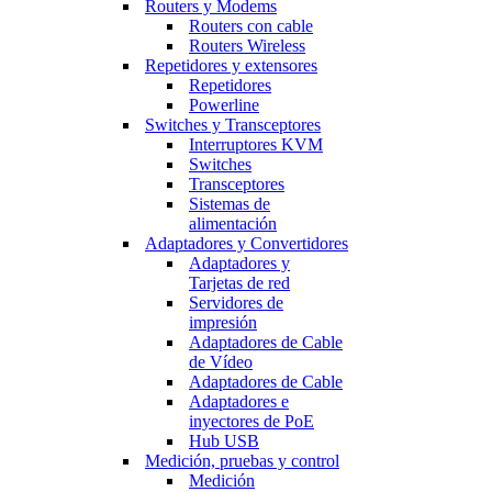
Routers y Modems
Routers con cable
Routers Wireless
Repetidores y extensores
Repetidores
Powerline
Switches y Transceptores
Interruptores KVM
Switches
Transceptores
Sistemas de
alimentación
Adaptadores y Convertidores
Adaptadores y
Tarjetas de red
Servidores de
impresión
Adaptadores de Cable
de Vídeo
Adaptadores de Cable
Adaptadores e
inyectores de PoE
Hub USB
Medición, pruebas y control
Medición