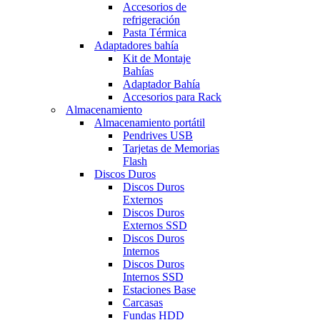
Accesorios de
refrigeración
Pasta Térmica
Adaptadores bahía
Kit de Montaje
Bahías
Adaptador Bahía
Accesorios para Rack
Almacenamiento
Almacenamiento portátil
Pendrives USB
Tarjetas de Memorias
Flash
Discos Duros
Discos Duros
Externos
Discos Duros
Externos SSD
Discos Duros
Internos
Discos Duros
Internos SSD
Estaciones Base
Carcasas
Fundas HDD