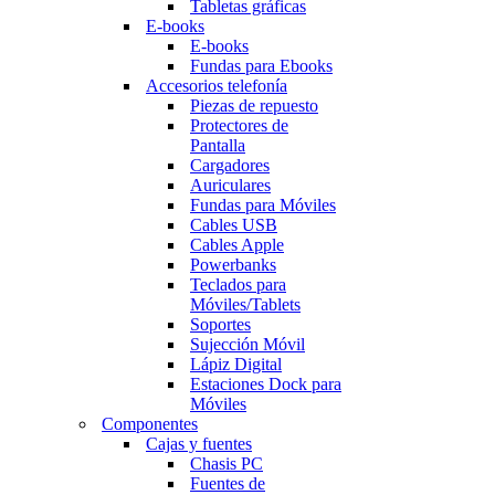
Tabletas gráficas
E-books
E-books
Fundas para Ebooks
Accesorios telefonía
Piezas de repuesto
Protectores de
Pantalla
Cargadores
Auriculares
Fundas para Móviles
Cables USB
Cables Apple
Powerbanks
Teclados para
Móviles/Tablets
Soportes
Sujección Móvil
Lápiz Digital
Estaciones Dock para
Móviles
Componentes
Cajas y fuentes
Chasis PC
Fuentes de