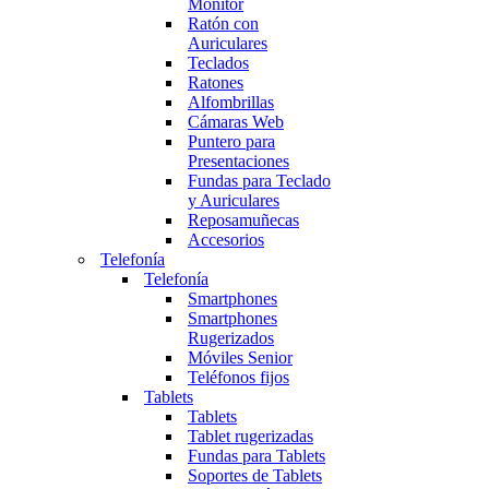
Monitor
Ratón con
Auriculares
Teclados
Ratones
Alfombrillas
Cámaras Web
Puntero para
Presentaciones
Fundas para Teclado
y Auriculares
Reposamuñecas
Accesorios
Telefonía
Telefonía
Smartphones
Smartphones
Rugerizados
Móviles Senior
Teléfonos fijos
Tablets
Tablets
Tablet rugerizadas
Fundas para Tablets
Soportes de Tablets