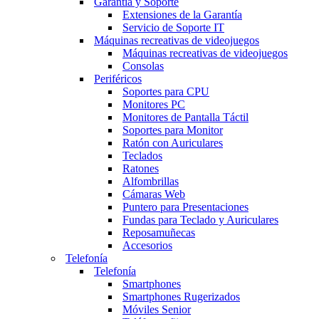
Garantía y Soporte
Extensiones de la Garantía
Servicio de Soporte IT
Máquinas recreativas de videojuegos
Máquinas recreativas de videojuegos
Consolas
Periféricos
Soportes para CPU
Monitores PC
Monitores de Pantalla Táctil
Soportes para Monitor
Ratón con Auriculares
Teclados
Ratones
Alfombrillas
Cámaras Web
Puntero para Presentaciones
Fundas para Teclado y Auriculares
Reposamuñecas
Accesorios
Telefonía
Telefonía
Smartphones
Smartphones Rugerizados
Móviles Senior