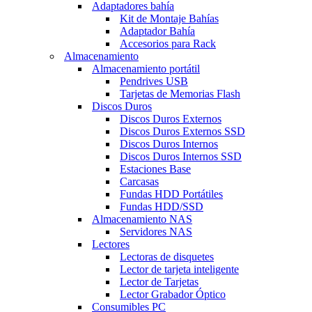
Adaptadores bahía
Kit de Montaje Bahías
Adaptador Bahía
Accesorios para Rack
Almacenamiento
Almacenamiento portátil
Pendrives USB
Tarjetas de Memorias Flash
Discos Duros
Discos Duros Externos
Discos Duros Externos SSD
Discos Duros Internos
Discos Duros Internos SSD
Estaciones Base
Carcasas
Fundas HDD Portátiles
Fundas HDD/SSD
Almacenamiento NAS
Servidores NAS
Lectores
Lectoras de disquetes
Lector de tarjeta inteligente
Lector de Tarjetas
Lector Grabador Óptico
Consumibles PC