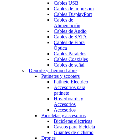
Cables USB
Cables de impresora
Cables DisplayPort
Cables de
Alimentación
Cables de Audio
Cables de SATA
Cables de Fibra
Óptica
Cables Paralelos
Cables Coaxiales
Cables de señal
Deporte y Tiempo Libre
Patinetes y scooters
Patinete Eléctrico
Accesorios para
patinete
Hoverboards y
Accesorios
Accesorios
Bicicletas y accesorios
Bicicletas eléctricas
Cascos para bicicleta
Guantes de ciclismo
Drones