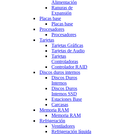
Alimentación
Ranuras de
Expansión
Placas base
Placas base
Procesadores
Procesadores
Tarjetas
Tarjetas Gráficas
Tarjetas de Audio
Tarjetas
Controladoras
Controlador RAID
Discos duros internos
Discos Duros
Internos
Discos Duros
Internos SSD
Estaciones Base
Carcasas
Memoria RAM
Memoria RAM
Refrigeración
Ventiladores
Refrigeración líquida