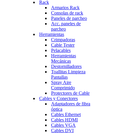
Rack
Armarios Rack
Consolas de rack
Paneles de parcheo
Acc. paneles de
parcheo
Herramientas
Crimpadoras
Cable Tester
Pelacables
Herramientas
Mecánicas
Destornilladores
Toallitas Limpieza
Pantallas
Spray Aire
Comprimido
Protectores de Cable
Cables y Conectores
Adaptadores de fibra
óptica
Cables Ethernet
Cables HDMI
Cables VGA
Cables DVI