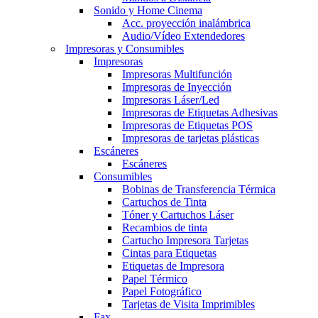
Sonido y Home Cinema
Acc. proyección inalámbrica
Audio/Vídeo Extendedores
Impresoras y Consumibles
Impresoras
Impresoras Multifunción
Impresoras de Inyección
Impresoras Láser/Led
Impresoras de Etiquetas Adhesivas
Impresoras de Etiquetas POS
Impresoras de tarjetas plásticas
Escáneres
Escáneres
Consumibles
Bobinas de Transferencia Térmica
Cartuchos de Tinta
Tóner y Cartuchos Láser
Recambios de tinta
Cartucho Impresora Tarjetas
Cintas para Etiquetas
Etiquetas de Impresora
Papel Térmico
Papel Fotográfico
Tarjetas de Visita Imprimibles
Fax