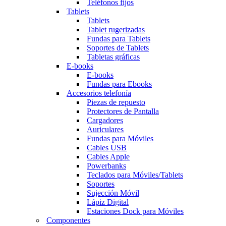
Teléfonos fijos
Tablets
Tablets
Tablet rugerizadas
Fundas para Tablets
Soportes de Tablets
Tabletas gráficas
E-books
E-books
Fundas para Ebooks
Accesorios telefonía
Piezas de repuesto
Protectores de Pantalla
Cargadores
Auriculares
Fundas para Móviles
Cables USB
Cables Apple
Powerbanks
Teclados para Móviles/Tablets
Soportes
Sujección Móvil
Lápiz Digital
Estaciones Dock para Móviles
Componentes