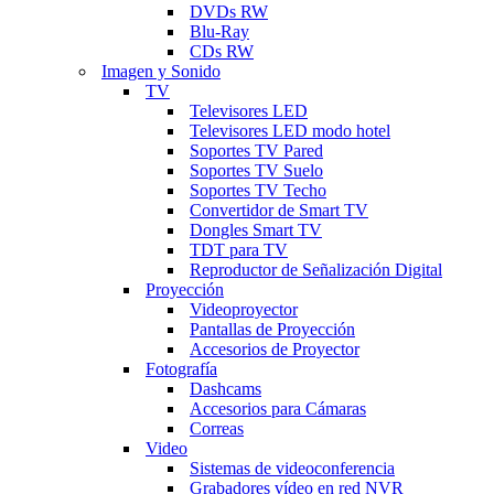
DVDs RW
Blu-Ray
CDs RW
Imagen y Sonido
TV
Televisores LED
Televisores LED modo hotel
Soportes TV Pared
Soportes TV Suelo
Soportes TV Techo
Convertidor de Smart TV
Dongles Smart TV
TDT para TV
Reproductor de Señalización Digital
Proyección
Videoproyector
Pantallas de Proyección
Accesorios de Proyector
Fotografía
Dashcams
Accesorios para Cámaras
Correas
Video
Sistemas de videoconferencia
Grabadores vídeo en red NVR