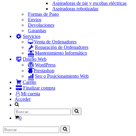
Aspiradoras de pie y escobas eléctricas
Aspiradoras robotizadas
Formas de Pago
Envios
Devoluciones
Garantias
Servicios
Venta de Ordenadores
Reparación de Ordenadores
Mantenimiento Informático
Diseño Web
WordPress
Prestashop
Seo o Posicionamiento Web
Carrito
Finalizar compra
Mi cuenta
Acceder
Buscar...
Carrito
0
Buscar...