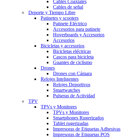
Cables Coaxiales
Cables de señal
Deporte y Tiempo Libre
Patinetes y scooters
Patinete Eléctrico
Accesorios para patinete
Hoverboards y Accesorios
Accesorios
Bicicletas y accesorios
Bicicletas eléctricas
Cascos para bicicleta
Guantes de ciclismo
Drones
Drones con Cámara
Relojes Inteligentes
Relojes Deportivos
Smartwatches
Pulseras de Actividad
TPV
TPVs y Monitores
TPVs y Monitores
Smartphones Rugerizados
Tablet rugerizadas
Impresoras de Etiquetas Adhesivas
Impresoras de Etiquetas POS