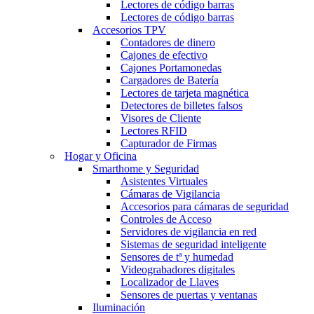
Lectores de código barras
Lectores de código barras
Accesorios TPV
Contadores de dinero
Cajones de efectivo
Cajones Portamonedas
Cargadores de Batería
Lectores de tarjeta magnética
Detectores de billetes falsos
Visores de Cliente
Lectores RFID
Capturador de Firmas
Hogar y Oficina
Smarthome y Seguridad
Asistentes Virtuales
Cámaras de Vigilancia
Accesorios para cámaras de seguridad
Controles de Acceso
Servidores de vigilancia en red
Sistemas de seguridad inteligente
Sensores de tª y humedad
Videograbadores digitales
Localizador de Llaves
Sensores de puertas y ventanas
Iluminación