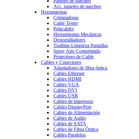
Paneles de parcheo
Acc. paneles de parcheo
Herramientas
Crimpadoras
Cable Tester
Pelacables
Herramientas Mecánicas
Destornilladores
Toallitas Limpieza Pantallas
Spray Aire Comprimido
Protectores de Cable
Cables y Conectores
Adaptadores de fibra óptica
Cables Ethernet
Cables HDMI
Cables VGA
Cables DVI
Cables USB
Cables de impresora
Cables DisplayPort
Cables de Alimentación
Cables de Audio
Cables de SATA
Cables de Fibra Óptica
Cables Paralelos