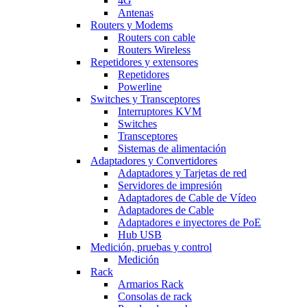
4G
Antenas
Routers y Modems
Routers con cable
Routers Wireless
Repetidores y extensores
Repetidores
Powerline
Switches y Transceptores
Interruptores KVM
Switches
Transceptores
Sistemas de alimentación
Adaptadores y Convertidores
Adaptadores y Tarjetas de red
Servidores de impresión
Adaptadores de Cable de Vídeo
Adaptadores de Cable
Adaptadores e inyectores de PoE
Hub USB
Medición, pruebas y control
Medición
Rack
Armarios Rack
Consolas de rack