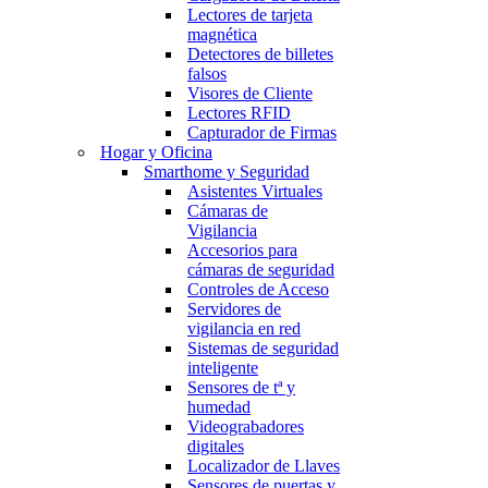
Lectores de tarjeta
magnética
Detectores de billetes
falsos
Visores de Cliente
Lectores RFID
Capturador de Firmas
Hogar y Oficina
Smarthome y Seguridad
Asistentes Virtuales
Cámaras de
Vigilancia
Accesorios para
cámaras de seguridad
Controles de Acceso
Servidores de
vigilancia en red
Sistemas de seguridad
inteligente
Sensores de tª y
humedad
Videograbadores
digitales
Localizador de Llaves
Sensores de puertas y