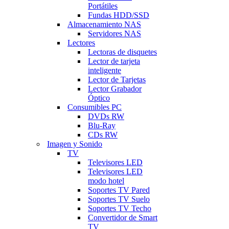
Portátiles
Fundas HDD/SSD
Almacenamiento NAS
Servidores NAS
Lectores
Lectoras de disquetes
Lector de tarjeta
inteligente
Lector de Tarjetas
Lector Grabador
Óptico
Consumibles PC
DVDs RW
Blu-Ray
CDs RW
Imagen y Sonido
TV
Televisores LED
Televisores LED
modo hotel
Soportes TV Pared
Soportes TV Suelo
Soportes TV Techo
Convertidor de Smart
TV