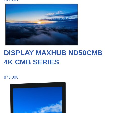
DISPLAY MAXHUB ND50CMB
4K CMB SERIES
873,00
€