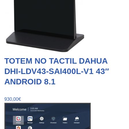
TOTEM NO TACTIL DAHUA
DHI-LDV43-SAI400L-V1 43″
ANDROID 8.1
930,00
€