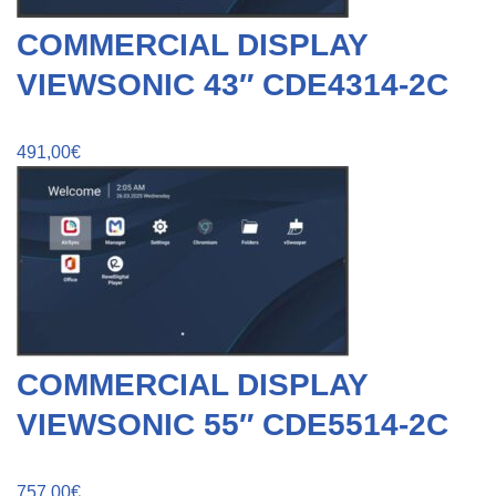
COMMERCIAL DISPLAY
VIEWSONIC 43″ CDE4314-2C
491,00
€
COMMERCIAL DISPLAY
VIEWSONIC 55″ CDE5514-2C
757,00
€