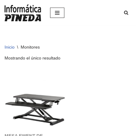
Saltar
al
contenido
Inicio
\
Monitores
Mostrando el único resultado
MESA EWENT DE