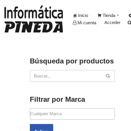
Inicio
Tienda
Saltar
Acceder
Mi cuenta
al
contenido
Búsqueda por productos
Filtrar por Marca