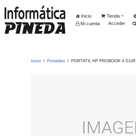
Inicio
Tienda
Saltar
Acceder
Mi cuenta
al
contenido
Inicio
\
Portatiles
\
PORTATIL HP PROBOOK 4 G1IR