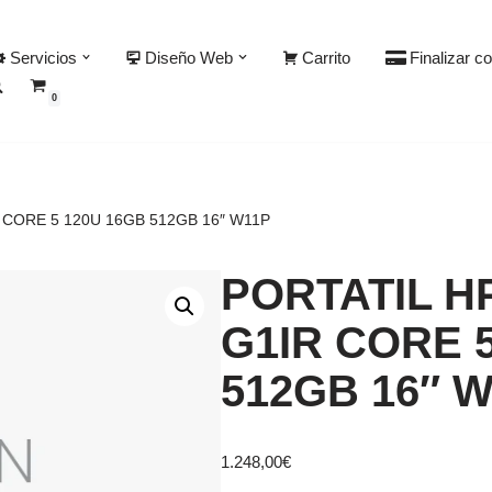
Servicios
Diseño Web
Carrito
Finalizar c
0
 CORE 5 120U 16GB 512GB 16″ W11P
PORTATIL H
G1IR CORE 
512GB 16″ 
1.248,00
€