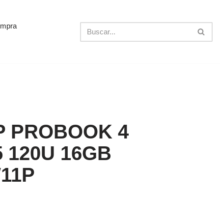
ompra
P PROBOOK 4
5 120U 16GB
W11P