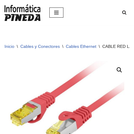
Saltar
al
contenido
Inicio
\
Cables y Conectores
\
Cables Ethernet
\
CABLE RED LAN